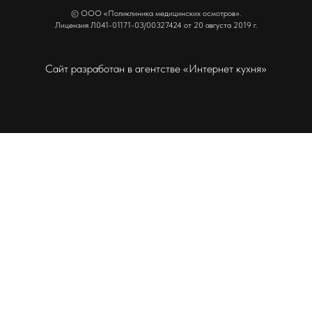
© ООО «Поликлиника медицинских осмотров».
Лицензия Л041-01171-03/00327424 от 20 августа 2019 г.
Сайт разработан в агентстве «Интернет кухня»