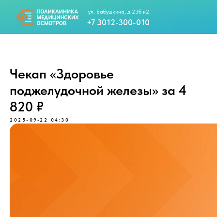
ул. Бабушкина, д.23б к2
+7 3012-300-010
+7 983 420-01-32
Чекап «Здоровье
поджелудочной железы» за 4
820 ₽
-Пт. с 08:00 до 15:00
2025-09-22 04:30
Для юр. лиц
Call-центр